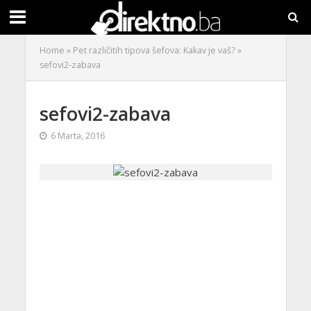
Home
»
Pet različitih tipova šefova: Kakav je vaš?
»
sefovi2-zabava
sefovi2-zabava
6 Marta, 2016