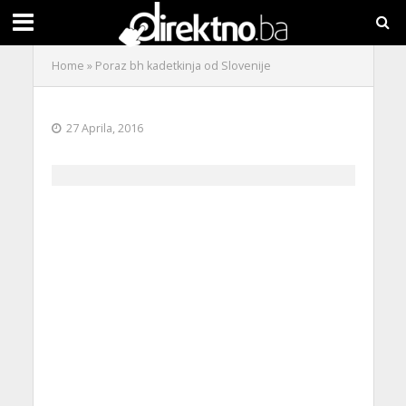
Home
»
Poraz bh kadetkinja od Slovenije
27 Aprila, 2016