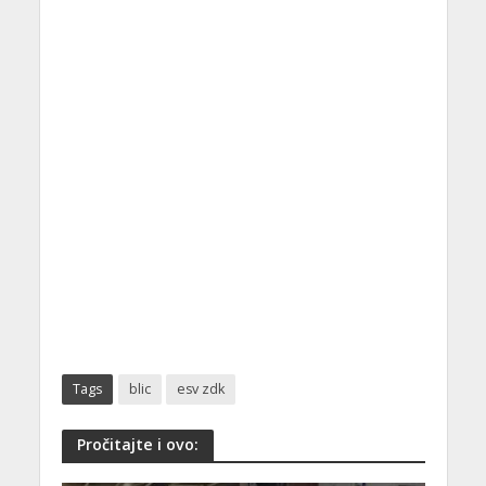
Tags
blic
esv zdk
Pročitajte i ovo: