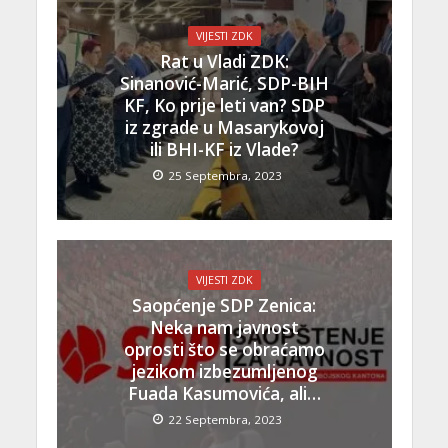
VIJESTI ZDK
Rat u Vladi ZDK:
Sinanović-Marić, SDP-BIH
KF, Ko prije leti van? SDP
iz zgrade u Masarykovoj
ili BHI-KF iz Vlade?
25 Septembra, 2023
VIJESTI ZDK
Saopćenje SDP Zenica:
Neka nam javnost
oprosti što se obraćamo
jezikom izbezumljenog
Fuada Kasumovića, ali…
22 Septembra, 2023