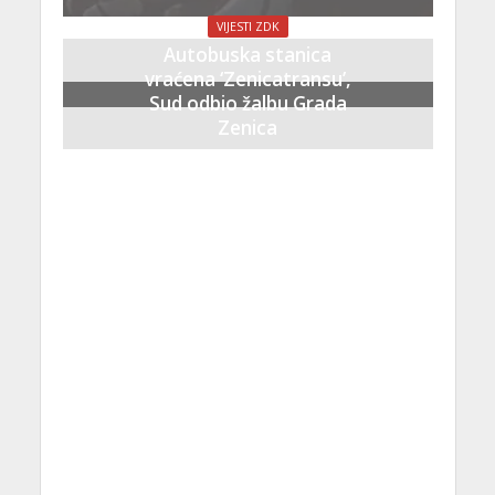
VIJESTI ZDK
Autobuska stanica
vraćena ‘Zenicatransu’,
Sud odbio žalbu Grada
Zenica
21 Septembra, 2023