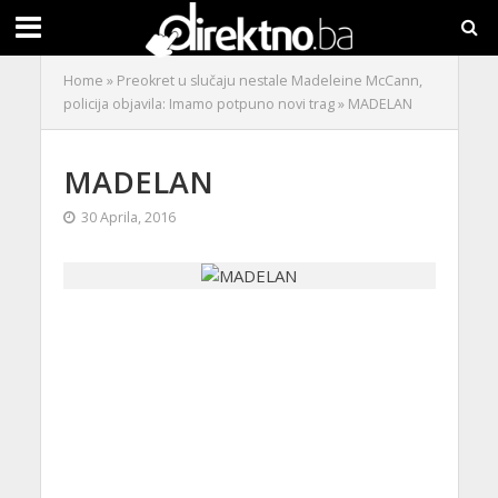
Home
»
Preokret u slučaju nestale Madeleine McCann,
policija objavila: Imamo potpuno novi trag
»
MADELAN
MADELAN
30 Aprila, 2016