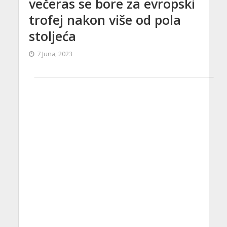
večeras se bore za evropski
trofej nakon više od pola
stoljeća
7 Juna, 2023