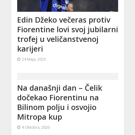
Edin Džeko večeras protiv
Fiorentine lovi svoj jubilarni
trofej u veličanstvenoj
karijeri
24 Maja, 2023
Na današnji dan – Čelik
dočekao Fiorentinu na
Bilinom polju i osvojio
Mitropa kup
4 Oktobra, 2020