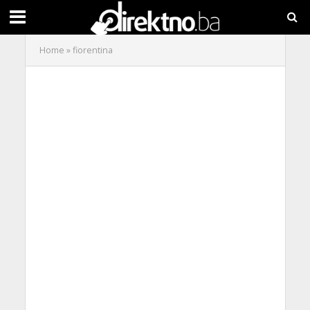
Home
»
fiorentina