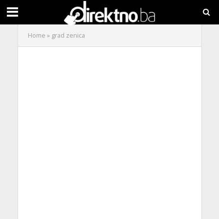
Home
»
grad zenica