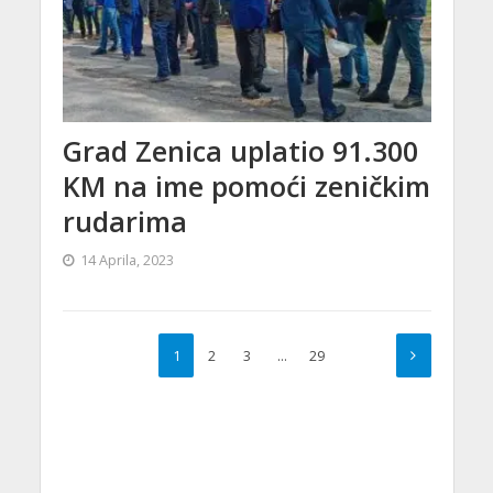
Grad Zenica uplatio 91.300
KM na ime pomoći zeničkim
rudarima
14 Aprila, 2023
1
2
3
…
29