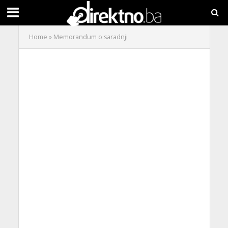
Home
»
Memorandum o saradnji