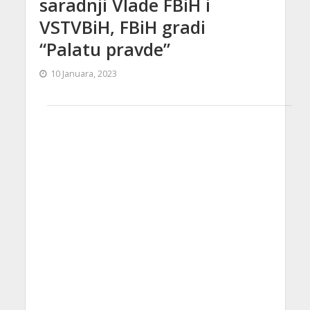
saradnji Vlade FBiH i
VSTVBiH, FBiH gradi
“Palatu pravde”
10 Januara, 2023