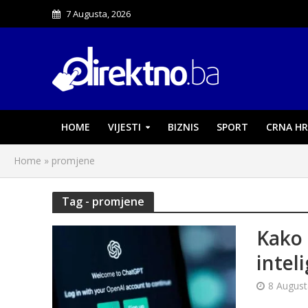
7 Augusta, 2026
HOME
VIJESTI
BIZNIS
SPORT
CRNA HR
Home
»
promjene
Tag - promjene
Kako 
intel
8 August