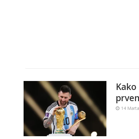
Kako 
prven
14 Marta