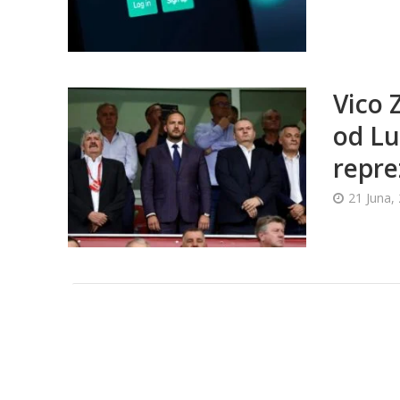
Vico 
od L
repre
21 Juna,