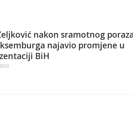
Zeljković nakon sramotnog poraz
uksemburga najavio promjene u
zentaciji BiH
 2023