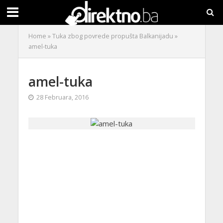
Home
»
Tuka zbog povrede propušta Balkanijadu
»
amel-tuka
amel-tuka
28 Februara, 2016