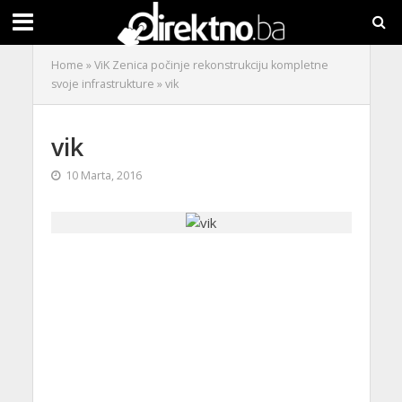
Home
»
ViK Zenica počinje rekonstrukciju kompletne
svoje infrastrukture
»
vik
vik
10 Marta, 2016