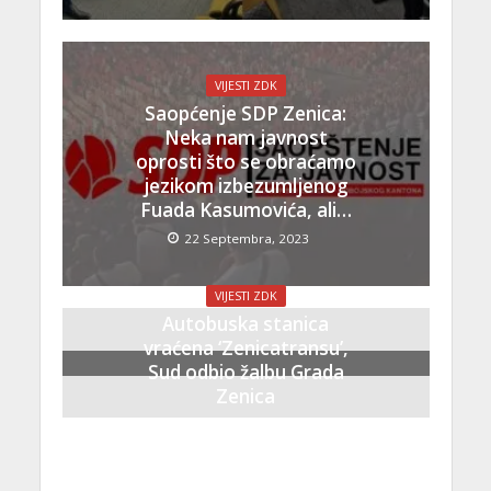
VIJESTI ZDK
Saopćenje SDP Zenica:
Neka nam javnost
oprosti što se obraćamo
jezikom izbezumljenog
Fuada Kasumovića, ali…
22 Septembra, 2023
VIJESTI ZDK
Autobuska stanica
vraćena ‘Zenicatransu’,
Sud odbio žalbu Grada
Zenica
21 Septembra, 2023