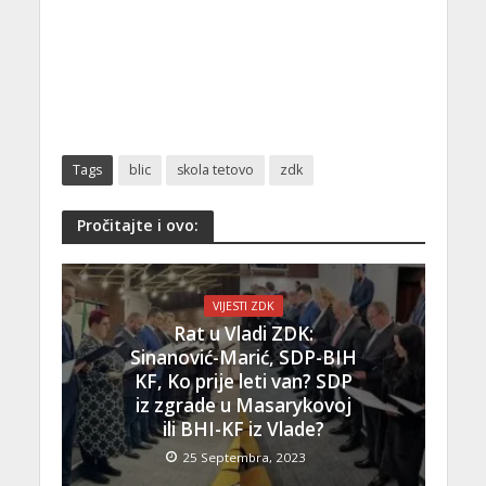
Tags
blic
skola tetovo
zdk
Pročitajte i ovo:
VIJESTI ZDK
Rat u Vladi ZDK:
Sinanović-Marić, SDP-BIH
KF, Ko prije leti van? SDP
iz zgrade u Masarykovoj
ili BHI-KF iz Vlade?
25 Septembra, 2023