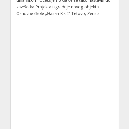
dinamikom. Očekujemo da će se tako nastaviti do
završetka Projekta izgradnje novog objekta
Osnovne škole „Hasan Kikić“ Tetovo, Zenica.