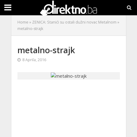
Home
»
ZENICA: Stanići su ostali dužni novac Metalnom
»
metalno-strajk
metalno-strajk
8 Aprila, 2016