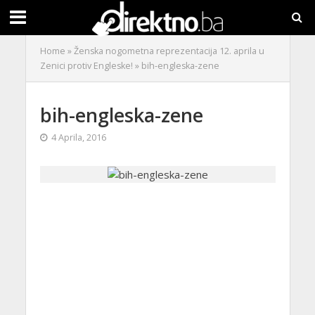
Home
»
Ženska nogometna reprezentacija 12. aprila u
Zenici protiv Engleske!
»
bih-engleska-zene
bih-engleska-zene
4 Aprila, 2016