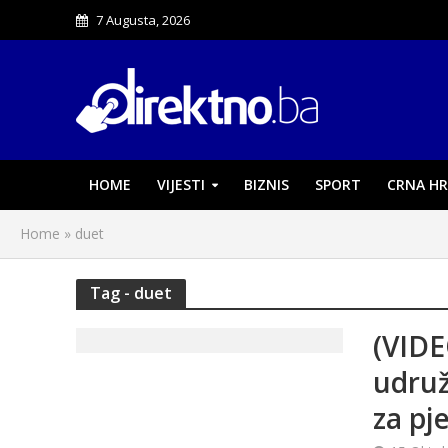
7 Augusta, 2026
HOME
VIJESTI
BIZNIS
SPORT
CRNA HR
Home
»
duet
Tag - duet
(VIDE
udruž
za pj