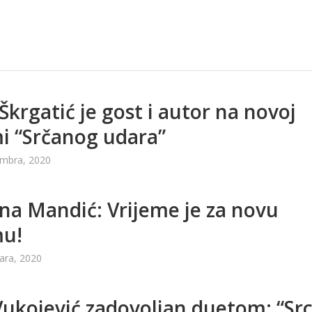
Škrgatić je gost i autor na novoj
i “Srčanog udara”
embra, 2020
na Mandić: Vrijeme je za novu
mu!
ara, 2020
Vukojević zadovoljan duetom: “Sr