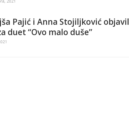
ra, 2021
ša Pajić i Anna Stojiljković objavil
za duet “Ovo malo duše”
2021