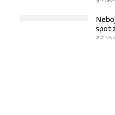
15 Oktob
Neboj
spot 
29 Jula, 