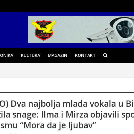
ONIKA
KULTURA
MAGAZIN
KONTAKT
O) Dva najbolja mlada vokala u B
ila snage: Ilma i Mirza objavili sp
esmu “Mora da je ljubav”