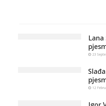
Lana 
pjesm
23 Sept
Slađa
pjes
12 Febru
Igor 