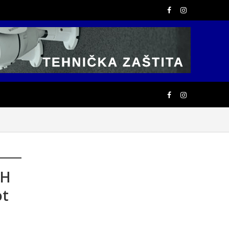
iH
ot