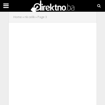
Home
»
nk celik
»
Page 3