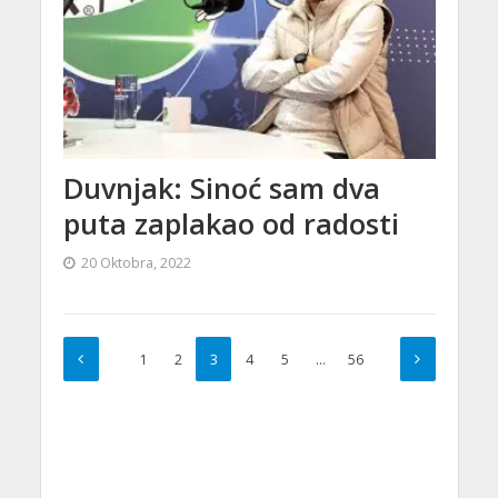
Duvnjak: Sinoć sam dva
puta zaplakao od radosti
20 Oktobra, 2022
1
2
3
4
5
…
56