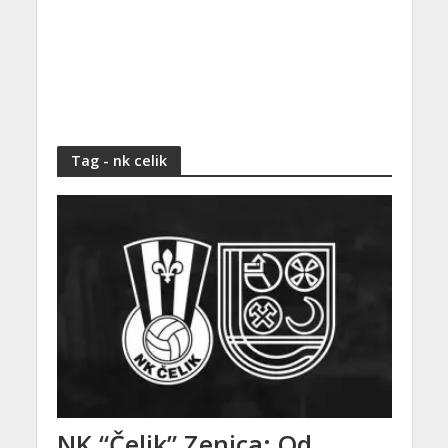
Tag - nk celik
NK “Čelik” Zenica: Od