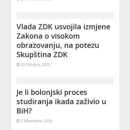
Vlada ZDK usvojila izmjene
Zakona o visokom
obrazovanju, na potezu
Skupština ZDK
23 Oktobra, 2020
Je li bolonjski proces
studiranja ikada zaživio u
BiH?
5 Novembra, 2019