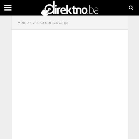
Home
»
visoko obrazovanje